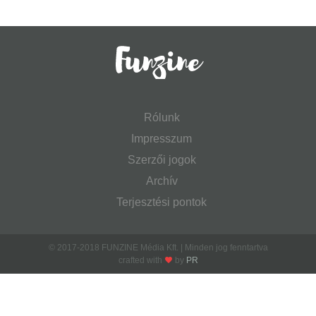
Rólunk
Impresszum
Szerzői jogok
Archív
Terjesztési pontok
© 2017-2018 FUNZINE Média Kft. | Minden jog fenntartva
crafted with
by
PR