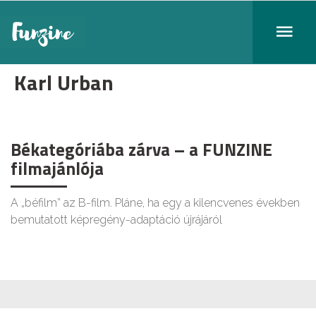
Karl Urban
Békategóriába zárva – a FUNZINE
filmajánlója
A „béfilm” az B-film. Pláne, ha egy a kilencvenes években
bemutatott képregény-adaptáció újrájáról