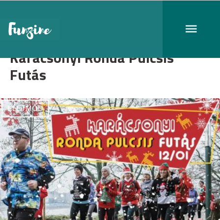
Karácsonyi Ronda Pulcsis
Futás
ÉLETMÓD