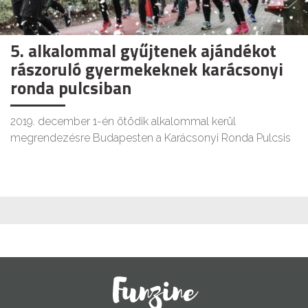
5. alkalommal gyűjtenek ajándékot
rászoruló gyermekeknek karácsonyi
ronda pulcsiban
2019. december 1-én ötödik alkalommal kerül
megrendezésre Budapesten a Karácsonyi Ronda Pulcsis