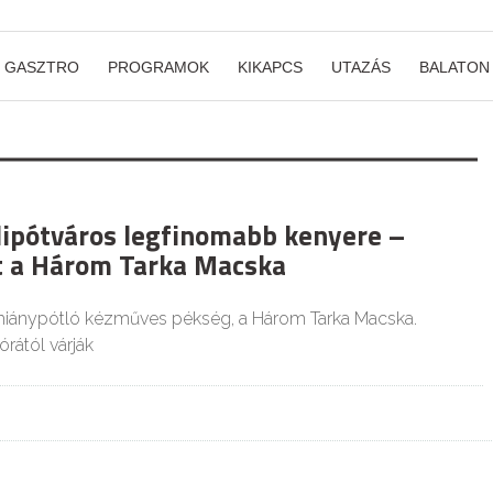
GASZTRO
PROGRAMOK
KIKAPCS
UTAZÁS
BALATON
ipótváros legfinomabb kenyere –
t a Három Tarka Macska
 hiánypótló kézműves pékség, a Három Tarka Macska.
rától várják