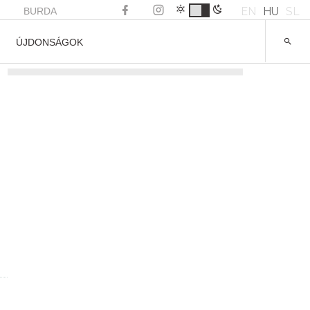
EN
HU
SL
BURDA
ÚJDONSÁGOK