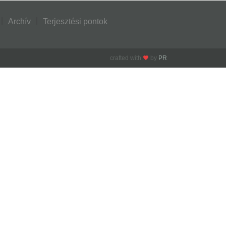
Archív
Terjesztési pontok
crafted with
by
PR