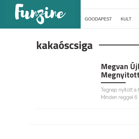
GOODAPEST
KULT
kakaóscsiga
Megvan Újl
GASZTRO
Megnyitot
Tegnap nyitott a
Minden reggel 6 ó