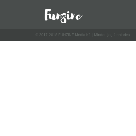
© 2017-2018 FUNZINE Média Kft. | Minden jog fenntartva