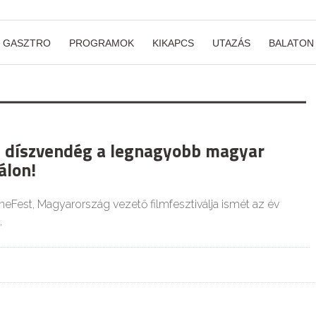
GASZTRO
PROGRAMOK
KIKAPCS
UTAZÁS
BALATON
s díszvendég a legnagyobb magyar
álon!
neFest, Magyarország vezető filmfesztiválja ismét az év
,