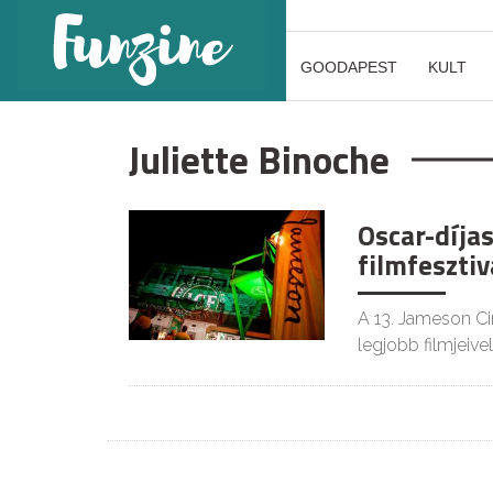
GOODAPEST
KULT
Juliette Binoche
Oscar-díja
filmfesztiv
A 13. Jameson Ci
legjobb filmjeivel