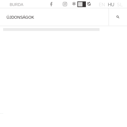
EN
HU
SL
BURDA
ÚJDONSÁGOK