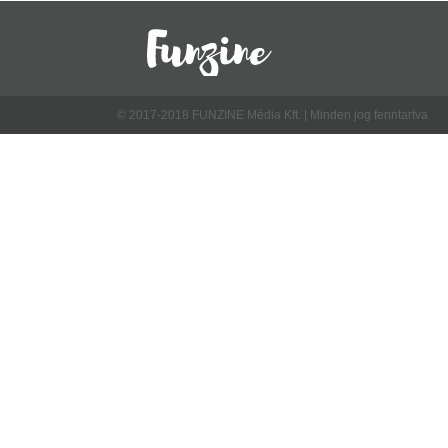
© 2017-2018 FUNZINE Média Kft. | Minden jog fenntartva