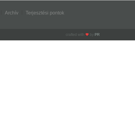
Archív
Terjesztési pontok
crafted with
by
PR