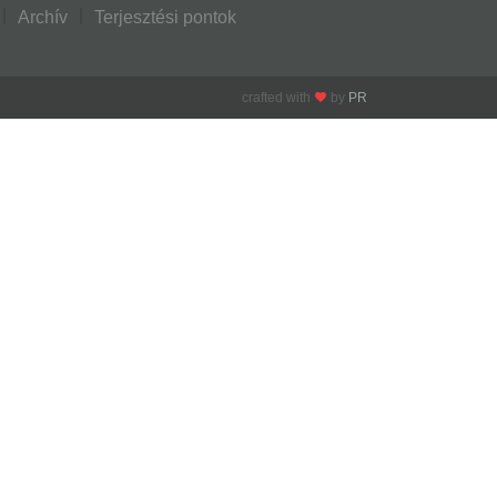
Archív
Terjesztési pontok
crafted with
by
PR