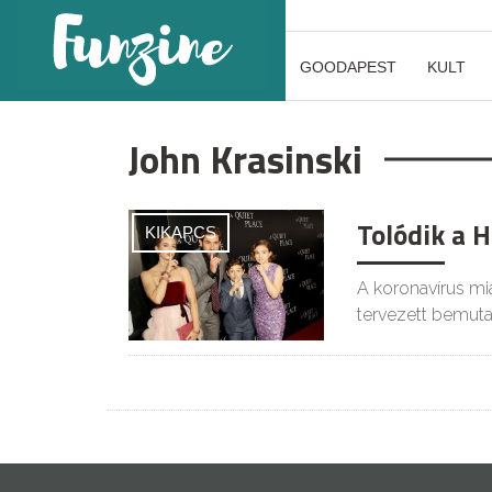
GOODAPEST
KULT
John Krasinski
Tolódik a 
KIKAPCS
A koronavírus mia
tervezett bemuta