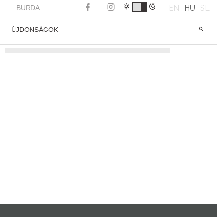
EN
HU
SL
BURDA
ÚJDONSÁGOK