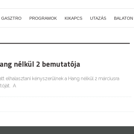
GASZTRO
PROGRAMOK
KIKAPCS
UTAZÁS
BALATON
Hang nélkül 2 bemutatója
tt elhalasztani kényszerülnek a Hang nélkül 2 márciusra
tóját. A