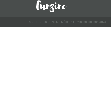
© 2017-2018 FUNZINE Média Kft. | Minden jog fenntartva