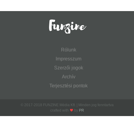
Rólunk
Impresszum
Szerzői jogok
Archív
Terjesztési pontok
© 2017-2018 FUNZINE Média Kft. | Minden jog fenntartva
crafted with
by
PR