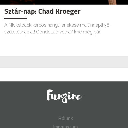
Sztár-nap: Chad Kroeger
A Nickelback karcos hangú énekese ma ünnepli 38.
születésnapját! Gondoltad volna? Íme még pár
Rólunk
Impresszum