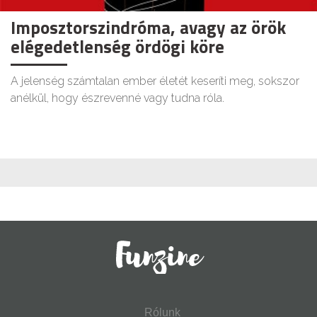
Imposztorszindróma, avagy az örök
elégedetlenség ördögi köre
A jelenség számtalan ember életét keseríti meg, sokszor
anélkül, hogy észrevenné vagy tudna róla.
Rólunk