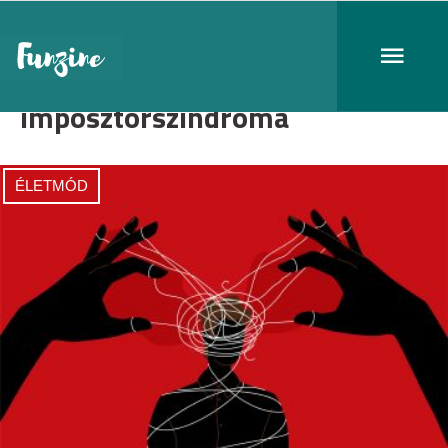
imposztorszindróma
ÉLETMÓD