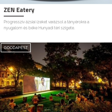
ZEN Eatery
Progresszív ázsiai ízeket varázsol a tányérokra a
nyugalom és béke Hunyadi téri szigete.
GOODAPEST