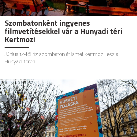
Szombatonként ingyenes
filmvetítésekkel vár a Hunyadi téri
Kertmozi
Június 12-től tíz szombaton át ismét kertmozi lesz a
Hunyadi téren.
GOODAPEST