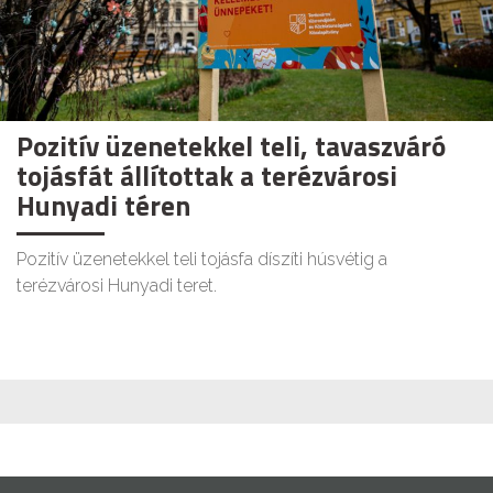
Pozitív üzenetekkel teli, tavaszváró
tojásfát állítottak a terézvárosi
Hunyadi téren
Pozitív üzenetekkel teli tojásfa díszíti húsvétig a
terézvárosi Hunyadi teret.