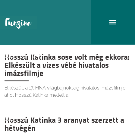
hosszú katinka
Hosszú Katinka sose volt még ekkora:
ÉLETMÓD
Elkészült a vizes vébé hivatalos
imázsfilmje
Elkészült a 17. FINA világbajnokság hivatalos imázsfilmje,
ahol Hosszú Katinka mellett a
Hosszú Katinka 3 aranyat szerzett a
ÉLETMÓD
hétvégén