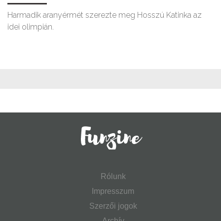
Harmadik aranyérmét szerezte meg Hosszú Katinka az
idei olimpián.
Rólunk
Impresszum
Szerzői jogok
Archív