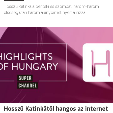
Hosszú Katinka a pénteki és szombati három-három
elsőség után három aranyérmet nyert a nizzai
Hosszú Katinkától hangos az internet