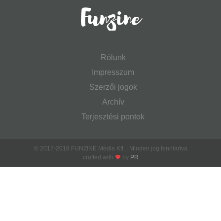
Rólunk
Impresszum
Szerzői jogok
Archív
Terjesztési pontok
© 2017-2018 FUNZINE Média Kft. | Minden jog fenntartva
crafted with
by
PR