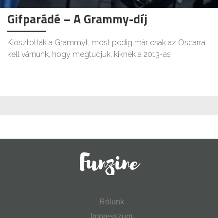
Gifparádé – A Grammy-díj
Kiosztották a Grammyt, most pedig már csak az Oscarra
kell várnunk, hogy megtudjuk, kiknek a 2013-as
Rólunk
Impresszum