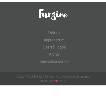
Rólunk
Impresszum
Szerzői jogok
Archív
Terjesztési pontok
© 2017-2018 FUNZINE Média Kft. | Minden jog fenntartva
crafted with
by
PR