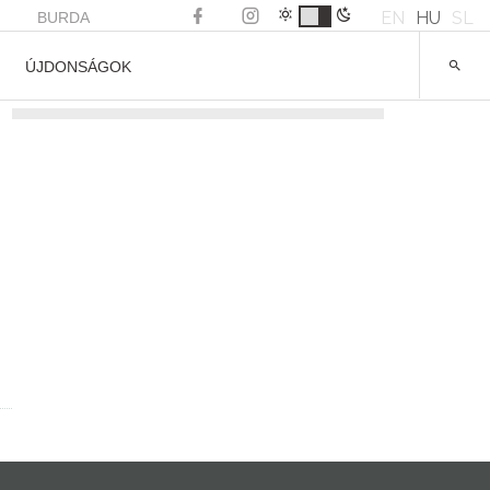
EN
HU
SL
BURDA
ÚJDONSÁGOK