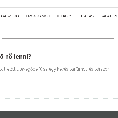
GASZTRO
PROGRAMOK
KIKAPCS
UTAZÁS
BALATON
ó nő lenni?
uli előtt a levegőbe fújsz egy kevés parfümöt, és párszor
ó