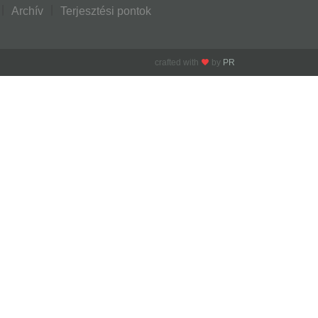
Archív
Terjesztési pontok
crafted with
by
PR