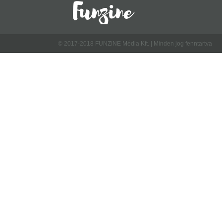
© 2017-2018 FUNZINE Média Kft. | Minden jog fenntartva