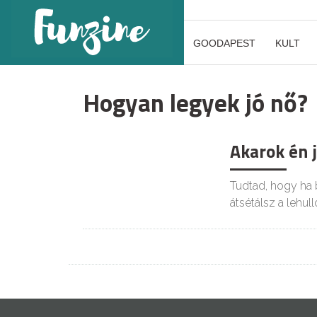
GOODAPEST
KULT
Hogyan legyek jó nő?
Akarok én j
Tudtad, hogy ha b
átsétálsz a lehull