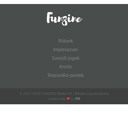
Rólunk
Impresszum
Szerzői jogok
Archív
Terjesztési pontok
© 2017-2018 FUNZINE Média Kft. | Minden jog fenntartva
crafted with
by
PR