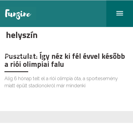
helyszín
Pusztulat: Így néz ki fél évvel később
ÉLETMÓD
a riói olimpiai falu
Alig 6 hónap telt el a riói olimpia óta, a sportesemény
miatt épült stadionokról már mindenki