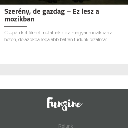
Szerény, de gazdag – Ez lesz a
mozikban
Csupán két filmet mutatnak be a magyar mozikban a
héten, de azokba legalább bátran tudunk bizalmat
Rólunk