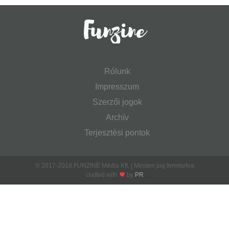
Rólunk
Impresszum
Szerzői jogok
Archív
Terjesztési pontok
© 2017-2018 FUNZINE Média Kft. | Minden jog fenntartva
crafted with
by
PR