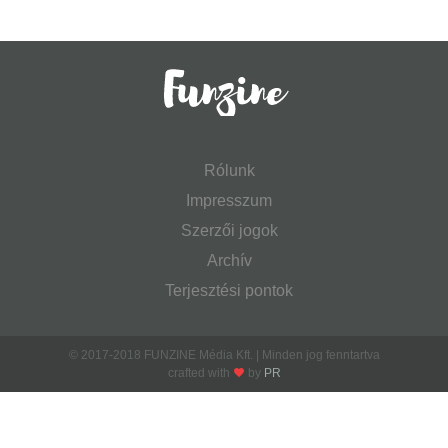
Rólunk
Impresszum
Szerzői jogok
Archív
Terjesztési pontok
© 2017-2018 FUNZINE Média Kft. | Minden jog fenntartva
crafted with
by
PR