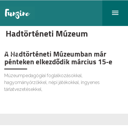
Hadtörténeti Múzeum
A Hadtörténeti Múzeumban már
KULT
pénteken elkezdődik március 15-e
Múzeumpedagógiai foglalkozásokkal,
hagyományőrzőkkel, népi játékokkal, ingyenes
tárlatvezetésekkel,