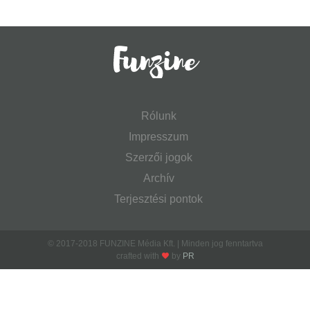
Rólunk
Impresszum
Szerzői jogok
Archív
Terjesztési pontok
© 2017-2018 FUNZINE Média Kft. | Minden jog fenntartva
crafted with
by
PR