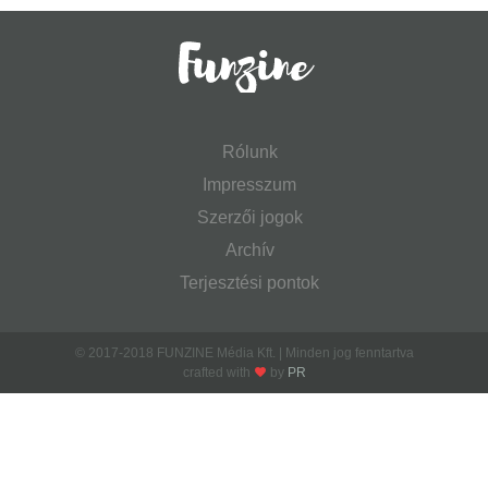
Rólunk
Impresszum
Szerzői jogok
Archív
Terjesztési pontok
© 2017-2018 FUNZINE Média Kft. | Minden jog fenntartva
crafted with
by
PR