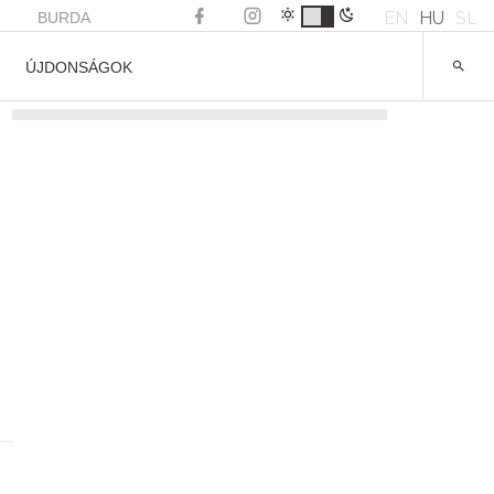
EN
HU
SL
BURDA
ÚJDONSÁGOK