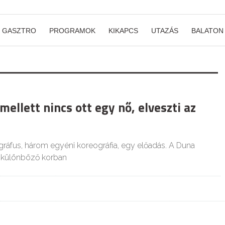
GASZTRO
PROGRAMOK
KIKAPCS
UTAZÁS
BALATON
 mellett nincs ott egy nő, elveszti az
ráfus, három egyéni koreográfia, egy előadás. A Duna
 különböző korban