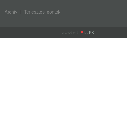
Archív
Terjesztési pontok
crafted with
by
PR