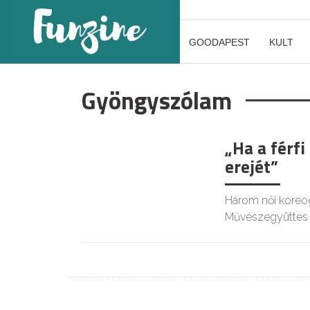
GOODAPEST
KULT
Gyöngyszólam
„Ha a férfi
erejét”
Három női koreog
Művészegyüttes