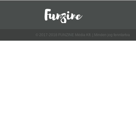
© 2017-2018 FUNZINE Média Kft. | Minden jog fenntartva