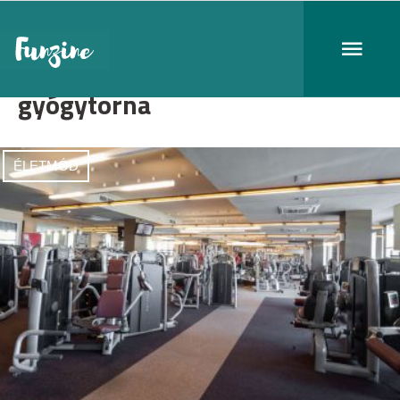
gyógytorna
ÉLETMÓD