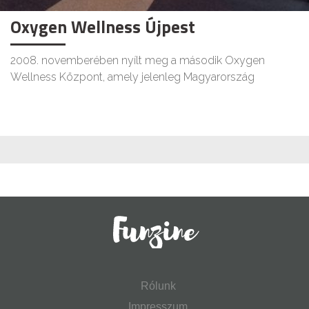
Oxygen Wellness Újpest
2008. novemberében nyílt meg a második Oxygen
Wellness Központ, amely jelenleg Magyarország
Rólunk
Impresszum