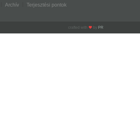
Archív
Terjesztési pontok
crafted with
by
PR