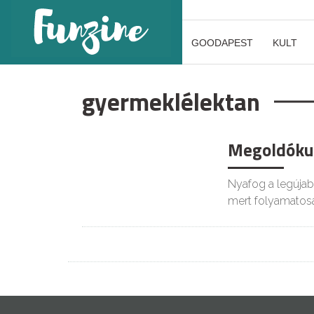
GOODAPEST
KULT
gyermeklélektan
Megoldókul
Nyafog a legúja
mert folyamatos