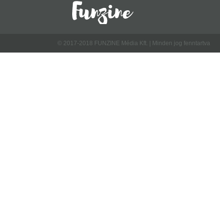
© 2017-2018 FUNZINE Média Kft. | Minden jog fenntartva