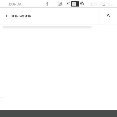
EN
HU
SL
BURDA
ÚJDONSÁGOK