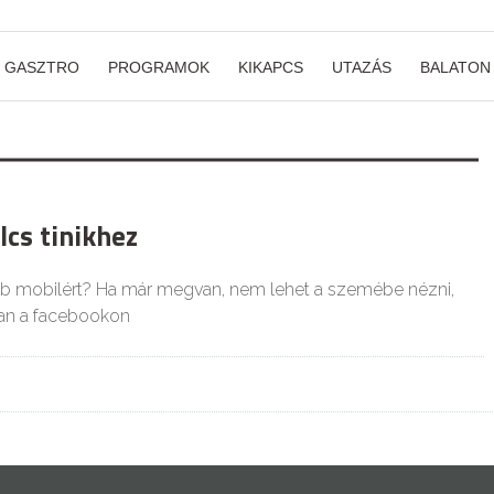
GASZTRO
PROGRAMOK
KIKAPCS
UTAZÁS
BALATON
cs tinikhez
bb mobilért? Ha már megvan, nem lehet a szemébe nézni,
an a facebookon