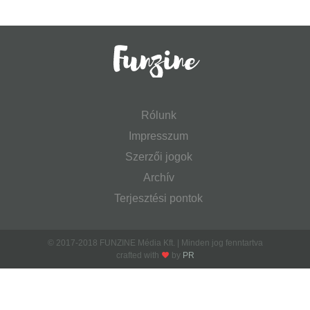
Rólunk
Impresszum
Szerzői jogok
Archív
Terjesztési pontok
© 2017-2018 FUNZINE Média Kft. | Minden jog fenntartva
crafted with
by
PR