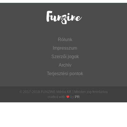
Rólunk
Impresszum
Szerzői jogok
Archív
Terjesztési pontok
© 2017-2018 FUNZINE Média Kft. | Minden jog fenntartva
crafted with
by
PR