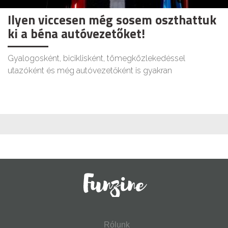
Ilyen viccesen még sosem oszthattuk
ki a béna autóvezetőket!
Gyalogosként, biciklisként, tömegközlekedéssel
utazóként és még autóvezetőként is gyakran
Rólunk