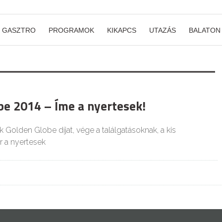
GASZTRO
PROGRAMOK
KIKAPCS
UTAZÁS
BALATON
be 2014 – Íme a nyertesek!
ik Golden Globe díjat, vége a találgatásoknak, a kis
 a nyertesek