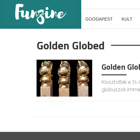
GOODAPEST
KULT
Golden Globed
Golden Glo
Kiosztották a 71-
glóbuszok immár