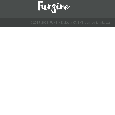
© 2017-2018 FUNZINE Média Kft. | Minden jog fenntartva