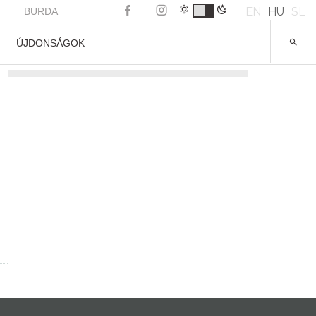
EN
HU
SL
BURDA
ÚJDONSÁGOK