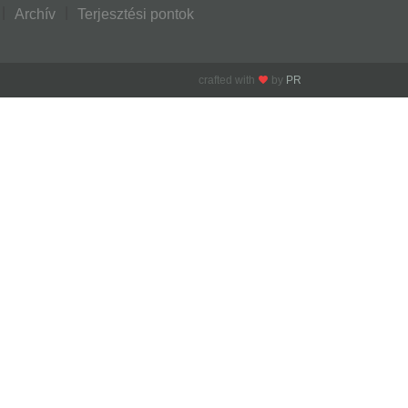
Archív
Terjesztési pontok
crafted with
by
PR