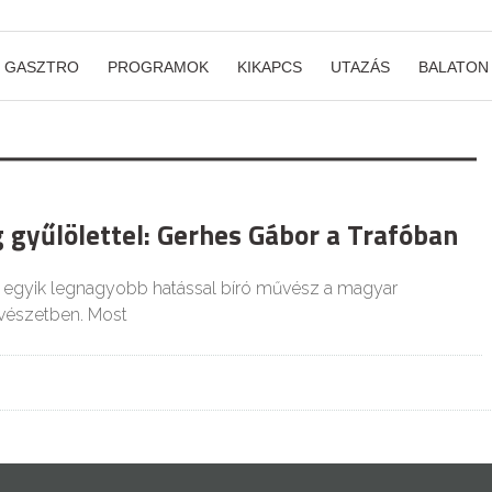
GASZTRO
PROGRAMOK
KIKAPCS
UTAZÁS
BALATON
g gyűlölettel: Gerhes Gábor a Trafóban
 egyik legnagyobb hatással bíró művész a magyar
vészetben. Most