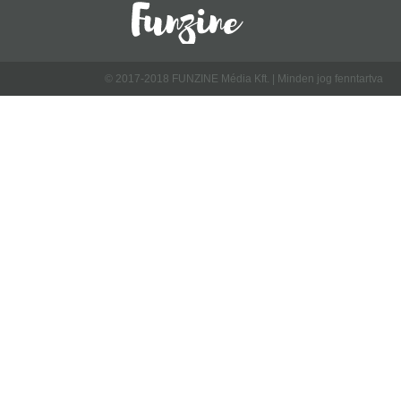
© 2017-2018 FUNZINE Média Kft. | Minden jog fenntartva