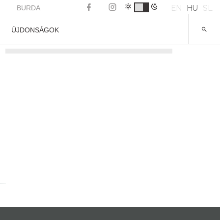
EN
HU
SL
BURDA
ÚJDONSÁGOK