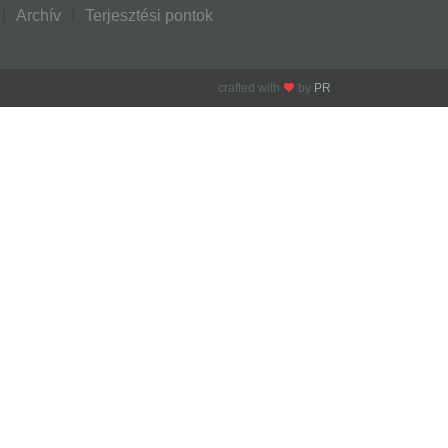
Archív
Terjesztési pontok
crafted with
by
PR