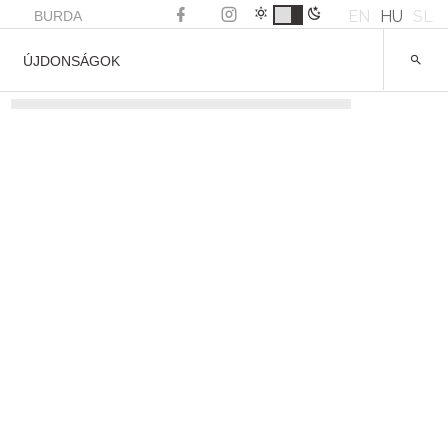
EN
HU
SL
BURDA
ÚJDONSÁGOK