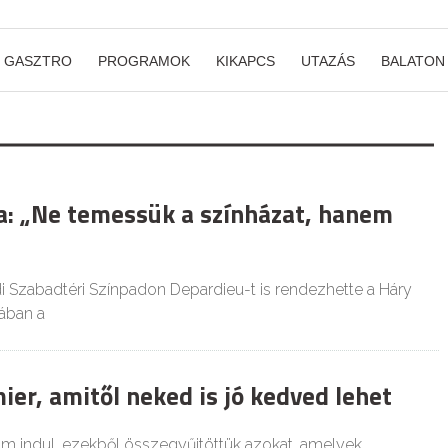
GASZTRO
PROGRAMOK
KIKAPCS
UTAZÁS
BALATON
la: „Ne temessük a színházat, hanem
 Szabadtéri Színpadon Depardieu-t is rendezhette a Háry
iában a
er, amitől neked is jó kedved lehet
ilm indul, ezekből összegyűjtöttük azokat, amelyek