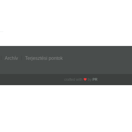
Archív
Terjesztési pontok
crafted with
by
PR