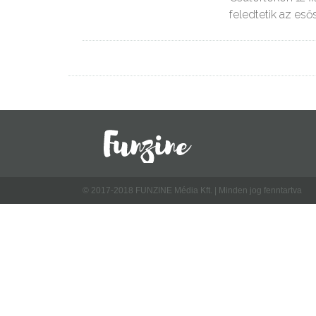
feledtetik az esős
© 2017-2018 FUNZINE Média Kft. | Minden jog fenntartva