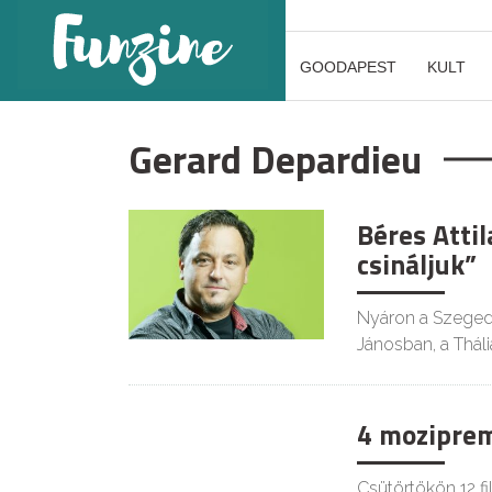
GOODAPEST
KULT
Gerard Depardieu
Béres Atti
csináljuk”
Nyáron a Szegedi
Jánosban, a Thál
4 mozipremi
Csütörtökön 12 f