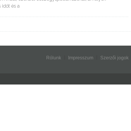
 időt és a
Rólunk
Impresszum
Szerzői jogok