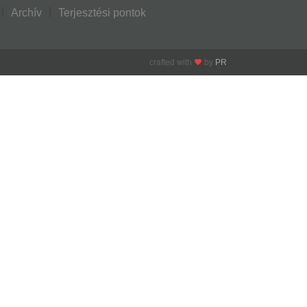
Archív
Terjesztési pontok
crafted with
by
PR