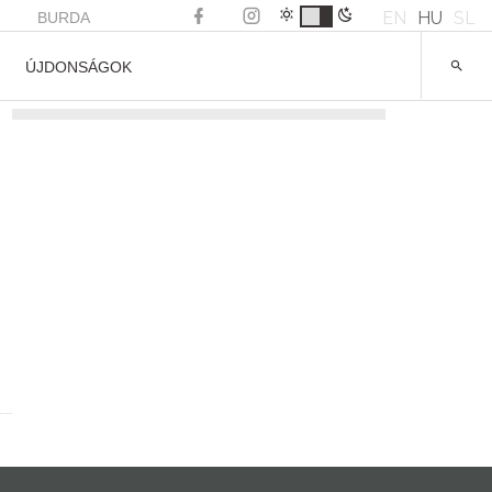
EN
HU
SL
BURDA
ÚJDONSÁGOK