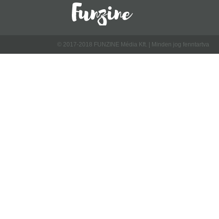
© 2017-2018 FUNZINE Média Kft. | Minden jog fenntartva