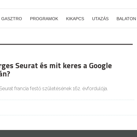
GASZTRO
PROGRAMOK
KIKAPCS
UTAZÁS
BALATON
rges Seurat és mit keres a Google
án?
urat francia festő születésének 162. évfordulója.