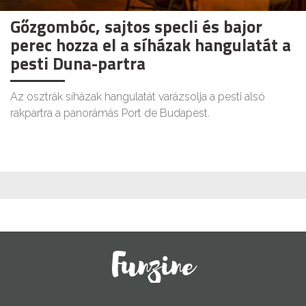
Gőzgombóc, sajtos specli és bajor
perec hozza el a síházak hangulatát a
pesti Duna-partra
Az osztrák síházak hangulatát varázsolja a pesti alsó
rakpartra a panorámás Port de Budapest.