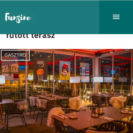
fűtött terasz
GASZTRO