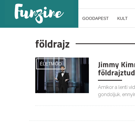
GOODAPEST
KULT
földrajz
Jimmy Kimm
ÉLETMÓD
földrajztu
Amikor a lenti vi
gondoljuk, enny