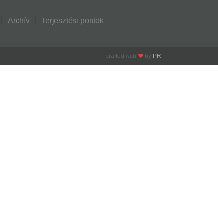
Archív
Terjesztési pontok
crafted with
by
PR