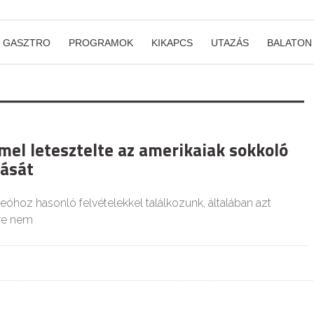
GASZTRO
PROGRAMOK
KIKAPCS
UTAZÁS
BALATON
el letesztelte az amerikaiak sokkoló
dását
deóhoz hasonló felvételekkel találkozunk, általában azt
ire nem