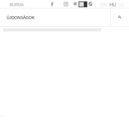
EN
HU
SL
BURDA
ÚJDONSÁGOK