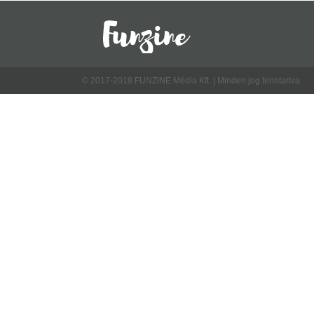
© 2017-2018 FUNZINE Média Kft. | Minden jog fenntartva