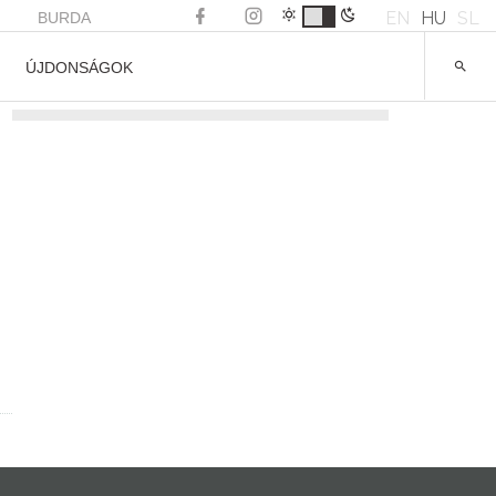
EN
HU
SL
BURDA
ÚJDONSÁGOK