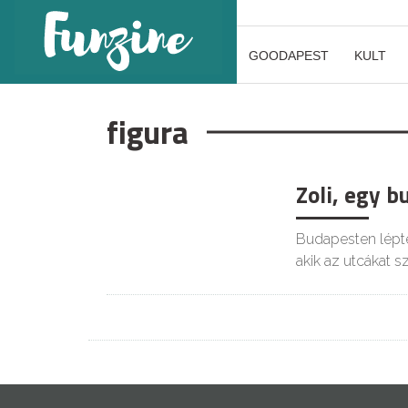
GOODAPEST
KULT
figura
Zoli, egy 
GOODAPEST
Budapesten lépt
akik az utcákat sz