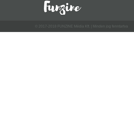
© 2017-2018 FUNZINE Média Kft. | Minden jog fenntartva