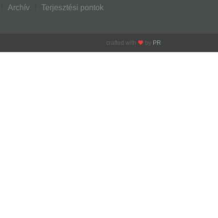
Archív
Terjesztési pontok
crafted with
by
PR