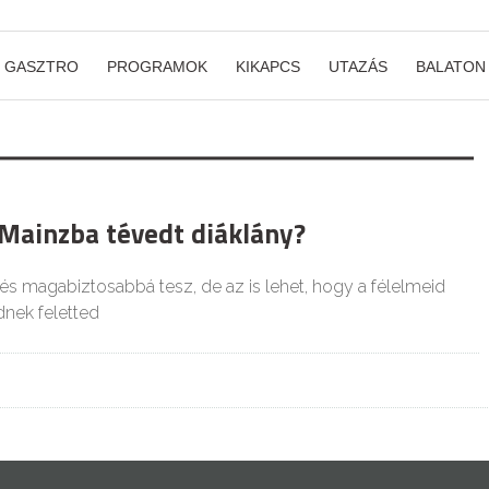
GASZTRO
PROGRAMOK
KIKAPCS
UTAZÁS
BALATON
 Mainzba tévedt diáklány?
és magabiztosabbá tesz, de az is lehet, hogy a félelmeid
ek feletted