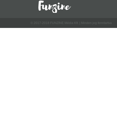
© 2017-2018 FUNZINE Média Kft. | Minden jog fenntartva