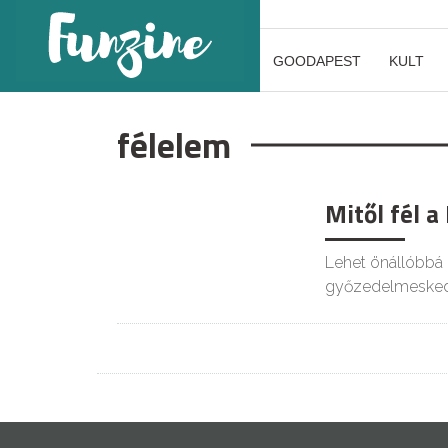
GOODAPEST
KULT
félelem
Mitől fél a
Lehet önállóbbá 
győzedelmeskedn