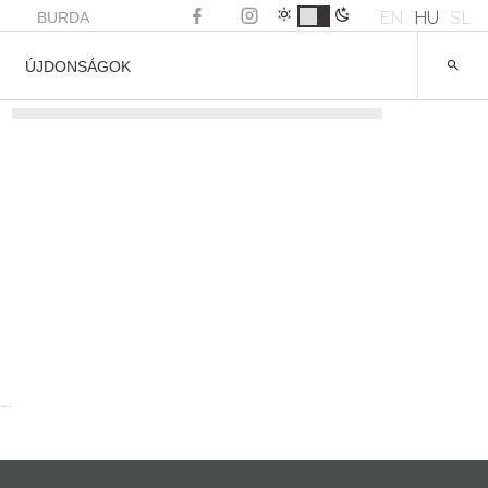
EN
HU
SL
BURDA
ÚJDONSÁGOK