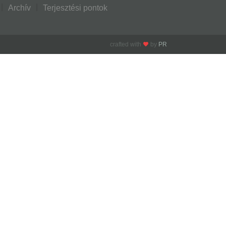
Archív
Terjesztési pontok
crafted with
by
PR