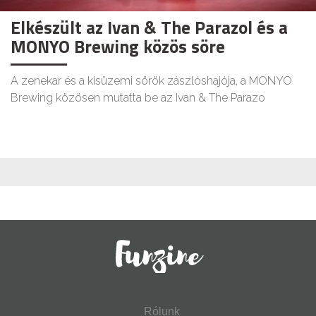
Elkészült az Ivan & The Parazol és a
MONYO Brewing közös söre
A zenekar és a kisüzemi sörök zászlóshajója, a MONYO
Brewing közösen mutatta be az Ivan & The Parazo
Rólunk