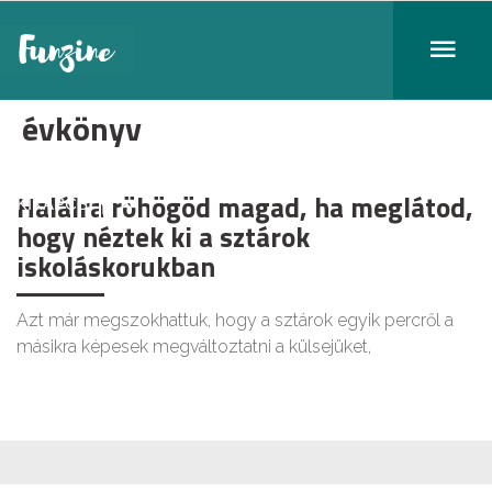
évkönyv
Halálra röhögöd magad, ha meglátod,
KIKAPCS
hogy néztek ki a sztárok
iskoláskorukban
Azt már megszokhattuk, hogy a sztárok egyik percről a
másikra képesek megváltoztatni a külsejüket,