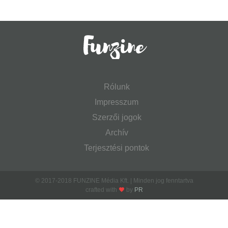
Rólunk
Impresszum
Szerzői jogok
Archív
Terjesztési pontok
© 2017-2018 FUNZINE Média Kft. | Minden jog fenntartva
crafted with
by
PR