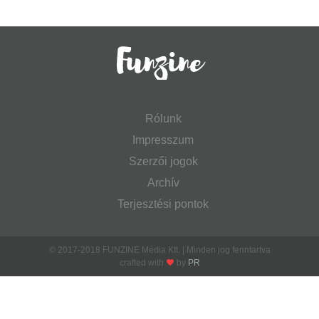
Rólunk
Impresszum
Szerzői jogok
Archív
Terjesztési pontok
© 2017-2018 FUNZINE Média Kft. | Minden jog fenntartva
crafted with
by
PR