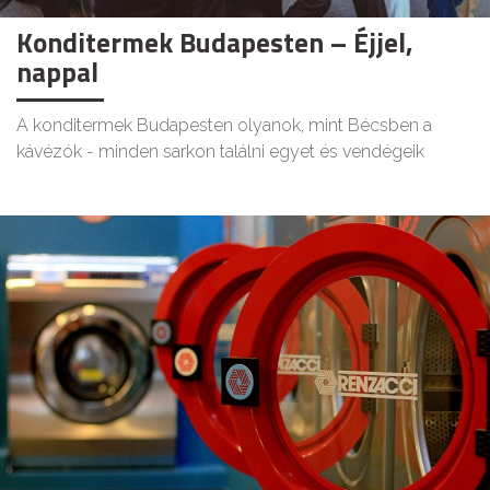
Konditermek Budapesten – Éjjel,
nappal
A konditermek Budapesten olyanok, mint Bécsben a
kávézók - minden sarkon találni egyet és vendégeik