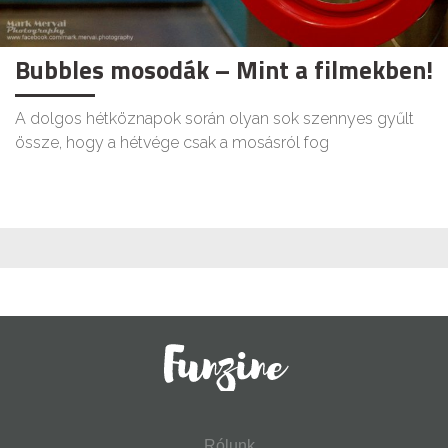
Bubbles mosodák – Mint a filmekben!
A dolgos hétköznapok során olyan sok szennyes gyűlt
össze, hogy a hétvége csak a mosásról fog
Rólunk