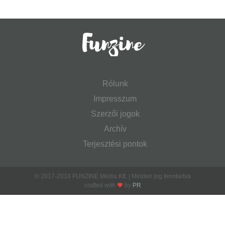
Rólunk
Impresszum
Szerzői jogok
Archív
Terjesztési pontok
© 2017-2018 FUNZINE Média Kft. | Minden jog fenntartva
crafted with
by
PR