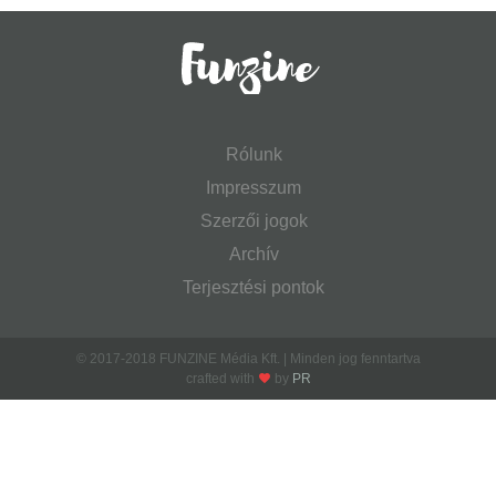
Rólunk
Impresszum
Szerzői jogok
Archív
Terjesztési pontok
© 2017-2018 FUNZINE Média Kft. | Minden jog fenntartva
crafted with
by
PR