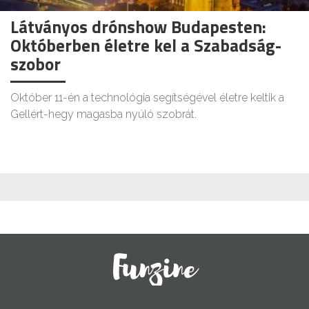
Látványos drónshow Budapesten:
Októberben életre kel a Szabadság-
szobor
Október 11-én a technológia segítségével életre keltik a
Gellért-hegy magasba nyúló szobrát.