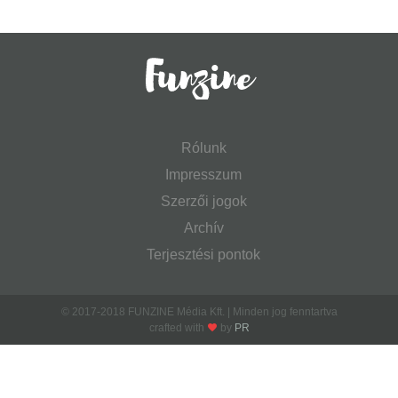
Rólunk
Impresszum
Szerzői jogok
Archív
Terjesztési pontok
© 2017-2018 FUNZINE Média Kft. | Minden jog fenntartva
crafted with
by
PR