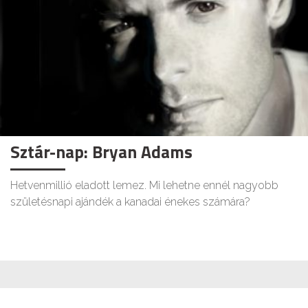
Sztár-nap: Bryan Adams
Hetvenmillió eladott lemez. Mi lehetne ennél nagyobb
születésnapi ajándék a kanadai énekes számára?