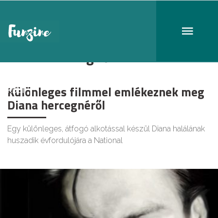
Diana Hercegnő
Különleges filmmel emlékeznek meg
KULT
Diana hercegnéről
Egy különleges, átfogó alkotással készül Diana halálának
huszadik évfordulójára a National