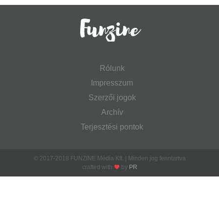
Rólunk
Impresszum
Szerzői jogok
Archív
Terjesztési pontok
© 2017-2018 FUNZINE Média Kft. | Minden jog fenntartva
crafted with
by
PR