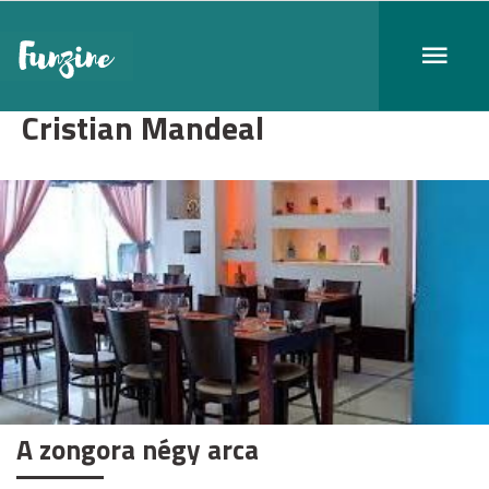
Cristian Mandeal
A zongora négy arca