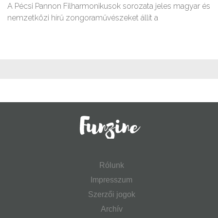
A Pécsi Pannon Filharmonikusok sorozata jeles magyar és
nemzetközi hírű zongoraművészeket állít a
Rólunk
Impresszum
Szerzői jogok
Archív