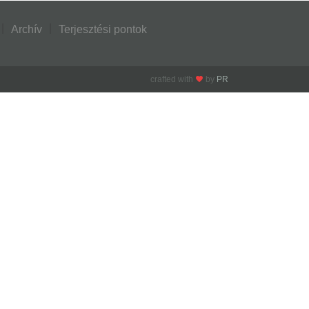
Archív
Terjesztési pontok
crafted with
by
PR