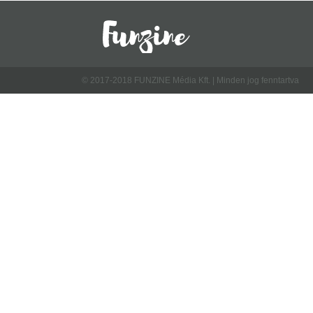
© 2017-2018 FUNZINE Média Kft. | Minden jog fenntartva