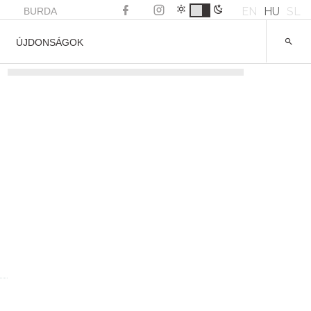
EN
HU
SL
BURDA
ÚJDONSÁGOK