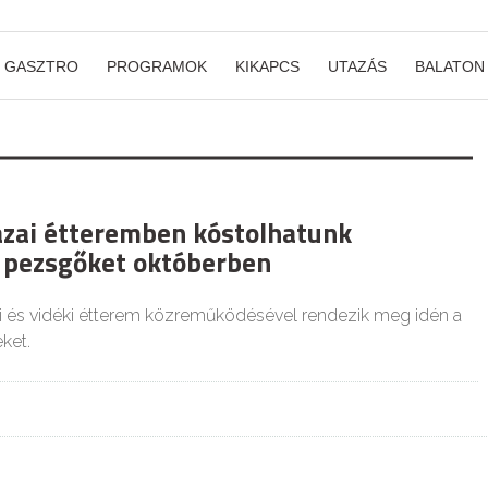
GASZTRO
PROGRAMOK
KIKAPCS
UTAZÁS
BALATON
azai étteremben kóstolhatunk
 pezsgőket októberben
i és vidéki étterem közreműködésével rendezik meg idén a
ket.