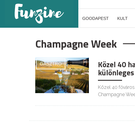
GOODAPEST
KULT
Champagne Week
Közel 40 h
GASZTRO
különleges
Közel 40 főváros
Champagne Wee