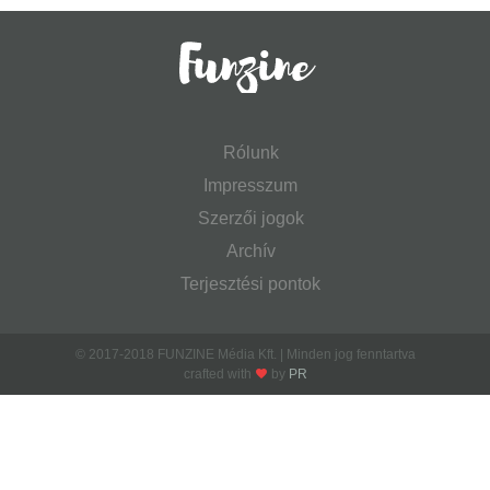
Rólunk
Impresszum
Szerzői jogok
Archív
Terjesztési pontok
© 2017-2018 FUNZINE Média Kft. | Minden jog fenntartva
crafted with
by
PR