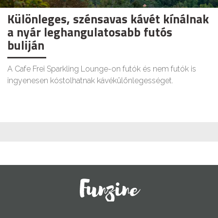
Különleges, szénsavas kávét kínálnak
a nyár leghangulatosabb futós
buliján
A Cafe Frei Sparkling Lounge-on futók és nem futók is
ingyenesen kóstolhatnak kávékülönlegességet.