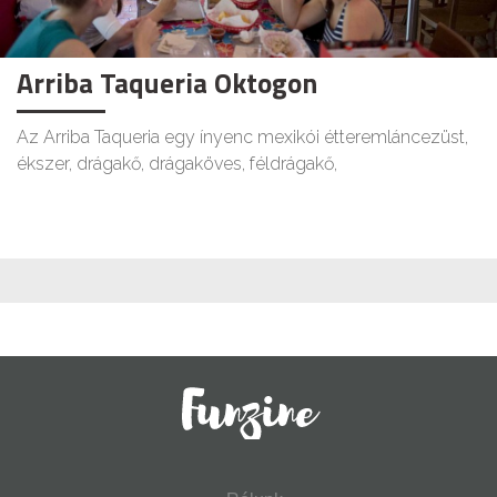
Arriba Taqueria Oktogon
Az Arriba Taqueria egy ínyenc mexikói étteremláncezüst,
ékszer, drágakő, drágaköves, féldrágakő,