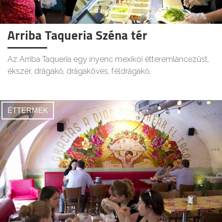
Arriba Taqueria Széna tér
Az Arriba Taqueria egy ínyenc mexikói étteremláncezüst,
ékszer, drágakő, drágaköves, féldrágakő,
ÉTTERMEK