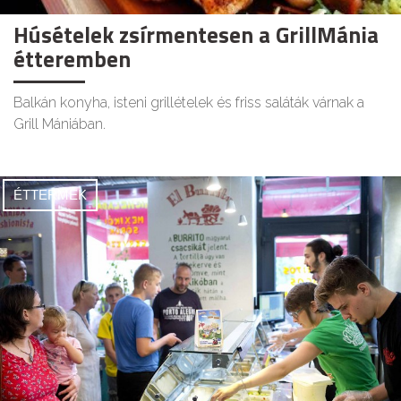
Húsételek zsírmentesen a GrillMánia
étteremben
Balkán konyha, isteni grillételek és friss saláták várnak a
Grill Mániában.
ÉTTERMEK