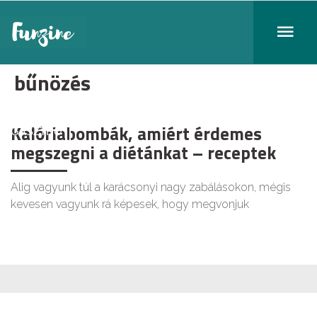
bűnözés
Kalóriabombák, amiért érdemes
GASZTRO
megszegni a diétánkat – receptek
Alig vagyunk túl a karácsonyi nagy zabálásokon, mégis
kevesen vagyunk rá képesek, hogy megvonjuk