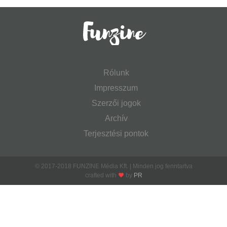
Rólunk
Impresszum
Szerzői jogok
Archív
Terjesztési pontok
© 2017-2018 FUNZINE Média Kft. | Minden jog fenntartva
crafted with
by
PR